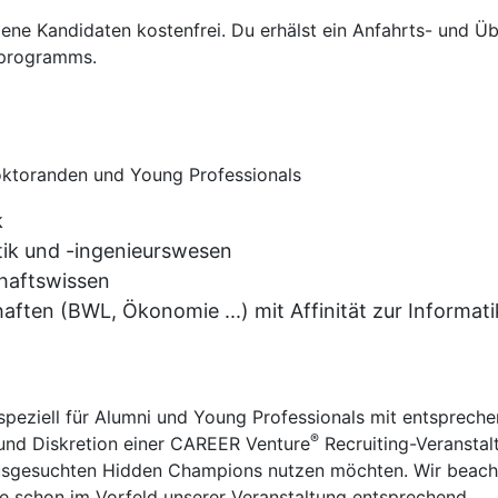
adene Kandidaten kostenfrei. Du erhälst ein Anfahrts- und 
programms.
oktoranden und Young Professionals
k
ik und -ingenieurswesen
chaftswissen
ften (BWL, Ökonomie ...) mit Affinität zur Informati
speziell für Alumni und Young Professionals mit entsprech
®
z und Diskretion einer CAREER Venture
Recruiting-Veranstal
ausgesuchten Hidden Champions nutzen möchten. Wir beac
e schon im Vorfeld unserer Veranstaltung entsprechend.